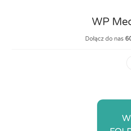
WP Medi
Dołącz do nas
6
W