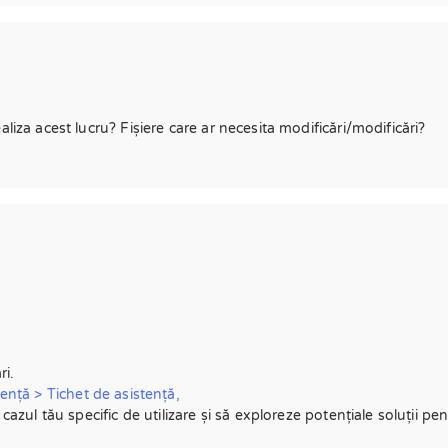
liza acest lucru? Fișiere care ar necesita modificări/modificări?
ri.
ență > Tichet de asistență,
azul tău specific de utilizare și să exploreze potențiale soluții pen