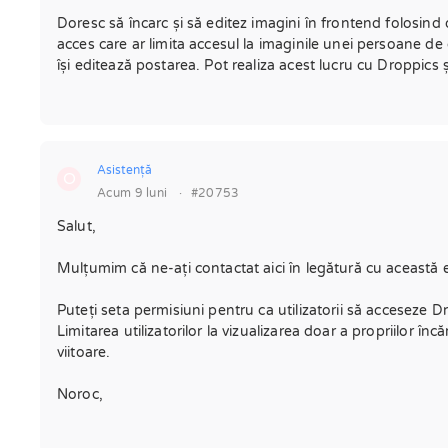
Doresc să încarc și să editez imagini în frontend folosind 
acces care ar limita accesul la imaginile unei persoane de 
își editează postarea. Pot realiza acest lucru cu Droppics
Asistenţă
O
Acum 9 luni
·
#20753
Salut,
Mulțumim că ne-ați contactat aici în legătură cu această 
Puteți seta permisiuni pentru ca utilizatorii să acceseze 
Limitarea utilizatorilor la vizualizarea doar a propriilor 
viitoare.
Noroc,