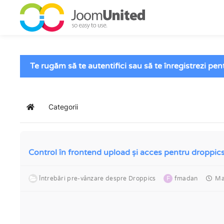
Sari la conținutul principal
Te rugăm să te autentifici sau să te înregistrezi pe
Categorii
Acasă
Control în frontend upload și acces pentru droppics
Întrebări pre-vânzare despre Droppics
F
fmadan
Mar