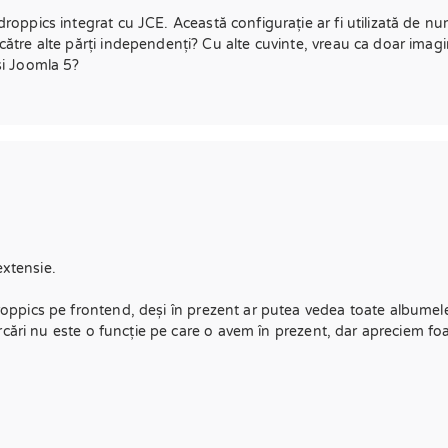
droppics integrat cu JCE. Această configurație ar fi utilizată de nu
către alte părți independenți? Cu alte cuvinte, vreau ca doar imagin
 și Joomla 5?
extensie.
Droppics pe frontend, deși în prezent ar putea vedea toate albumel
încărcări nu este o funcție pe care o avem în prezent, dar apreciem f