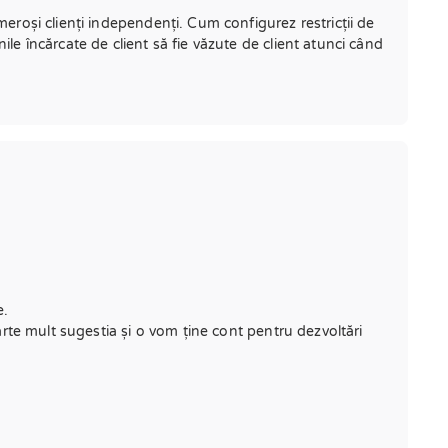
meroși clienți independenți. Cum configurez restricții de
ile încărcate de client să fie văzute de client atunci când
e.
oarte mult sugestia și o vom ține cont pentru dezvoltări