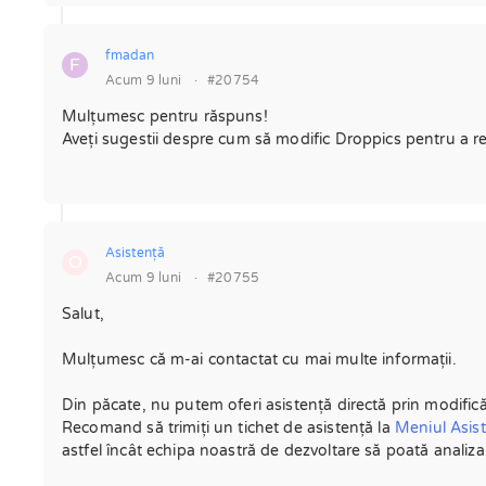
fmadan
F
Acum 9 luni
·
#20754
Mulțumesc pentru răspuns!
Aveți sugestii despre cum să modific Droppics pentru a rea
Asistenţă
O
Acum 9 luni
·
#20755
Salut,
Mulțumesc că m-ai contactat cu mai multe informații.
Din păcate, nu putem oferi asistență directă prin modifică
Recomand să trimiți un tichet de asistență la
Meniul Asist
astfel încât echipa noastră de dezvoltare să poată analiza c