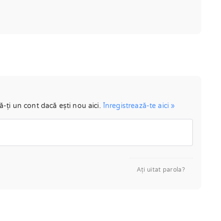
ă-ți un cont dacă ești nou aici.
Înregistrează-te aici »
Aţi uitat parola?