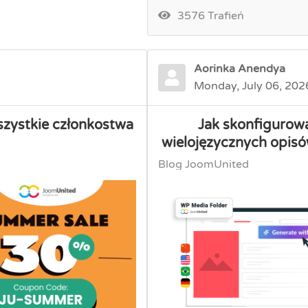
3576 Trafień
Aorinka Anendya
Monday, July 06, 202
szystkie członkostwa
Jak skonfigurow
wielojęzycznych opisó
Blog JoomUnited