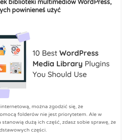
ek biblioteki multimediów WordPress,
rych powinieneś użyć
nternetową, można zgodzić się, że
mocą folderów nie jest priorytetem. Ale w
ia stanowią dużą ich część, zdasz sobie sprawę, że
podstawowych części.