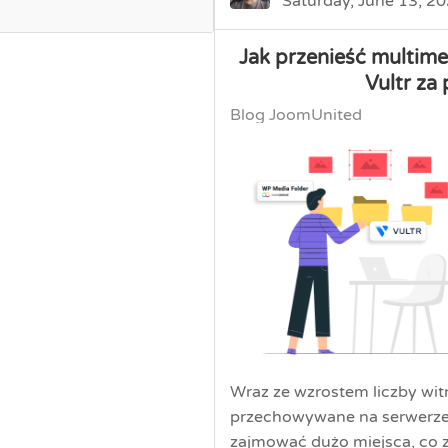
Saturday, June 13, 2
Jak przenieść multim
Vultr za
Blog JoomUnited
Wraz ze wzrostem liczby witr
przechowywane na serwerze 
zajmować dużo miejsca, co z