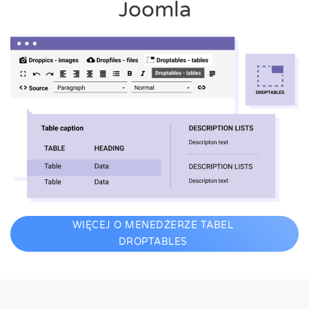
Joomla
WIĘCEJ O MENEDŻERZE TABEL
DROPTABLES