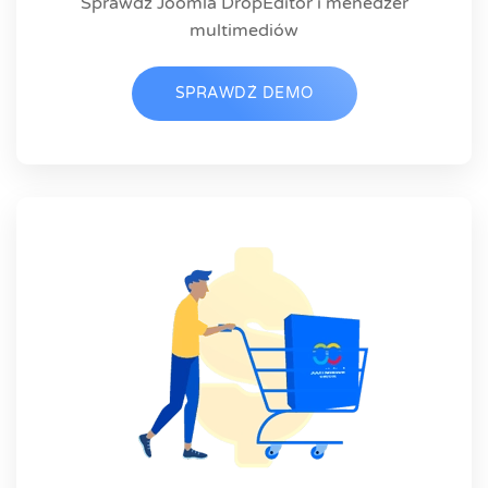
Sprawdź Joomla DropEditor i menedżer
multimediów
SPRAWDŹ DEMO