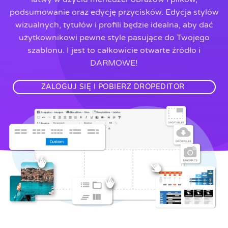
podsumowanie oraz edycję przycisków. Edycja stylów
wizualnych, tytułów i profili będzie idealna, aby dać
użytkownikowi pewne style pasujące do Twojego
szablonu. I jest to całkowicie otwarte źródło i
DARMOWE!
ZALOGUJ SIĘ I POBIERZ DROPEDITOR