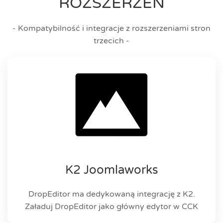
ROZSZERZEŃ
- Kompatybilność i integracje z rozszerzeniami stron
trzecich -
K2 Joomlaworks
DropEditor ma dedykowaną integrację z K2.
Załaduj DropEditor jako główny edytor w CCK