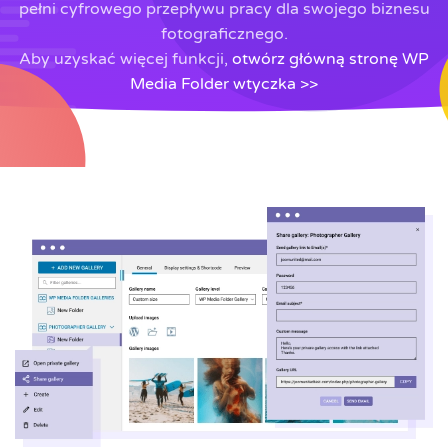
pełni cyfrowego przepływu pracy dla swojego biznesu
fotograficznego.
Aby uzyskać więcej funkcji,
otwórz główną stronę WP
Media Folder wtyczka >>