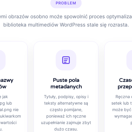
PROBLEM
mi obrazów osobno może spowolnić proces optymalizac
biblioteka multimediów WordPress stale się rozrasta.
nazwy
Puste pola
Czas
ów
metadanych
przep
e jak
Tytuły, podpisy, opisy i
Ręczna 
pg lub
teksty alternatywne są
setek lub 
al.png nie
często pomijane,
może być 
ukiwarkom
ponieważ ich ręczne
wymagać
wartości
uzupełnianie zajmuje zbyt
u.
dużo czasu.