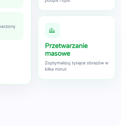
podpis i opis
znaczony
Przetwarzanie
masowe
Zoptymalizuj tysiące obrazów w
kilka minut