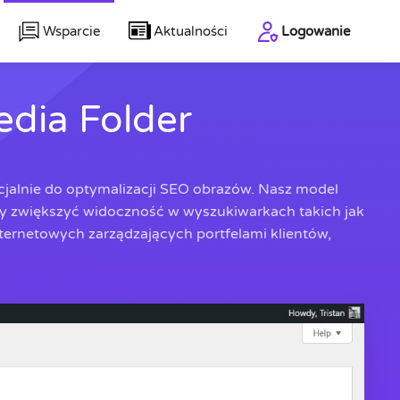
Wsparcie
Aktualności
Logowanie
dia Folder
jalnie do optymalizacji SEO obrazów. Nasz model
by zwiększyć widoczność w wyszukiwarkach takich jak
nternetowych zarządzających portfelami klientów,