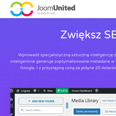
Przejdź do głównej zawartości
Zwiększ S
Wprowadź specjalistyczną sztuczną inteligencję
inteligentnie generuje zoptymalizowane metadane w 
Google. I z przystępną ceną za jedyne 20 dolaró