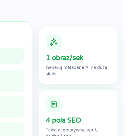
g
1 obraz/sek
Generuj metadane AI na dużą
skalę
4 pola SEO
Tekst alternatywny, tytuł,