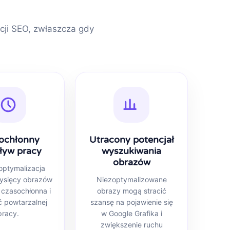
ji SEO, zwłaszcza gdy
ochłonny
Utracony potencjał
ływ pracy
wyszukiwania
obrazów
optymalizacja
tysięcy obrazów
Niezoptymalizowane
czasochłonna i
obrazy mogą stracić
 powtarzalnej
szansę na pojawienie się
pracy.
w Google Grafika i
zwiększenie ruchu