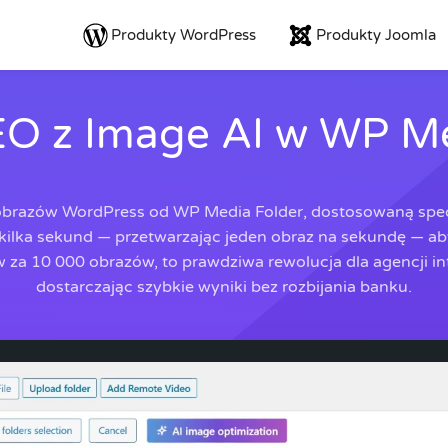
Produkty WordPress
Produkty Joomla
EO z Image AI w WP Me
 obrazów WordPress od WP Media Folder, dostosowaną spec
kilka sekund — przetwarzając jeden obraz na sekundę — a
w za 10 000 obrazów, to prawdziwa rewolucja dla agencji i
dostarczając szybkie wyniki bez rozbijania banku.