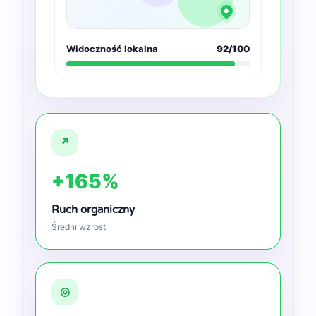
Widoczność lokalna
92/100
↗
+165%
Ruch organiczny
Średni wzrost
◎