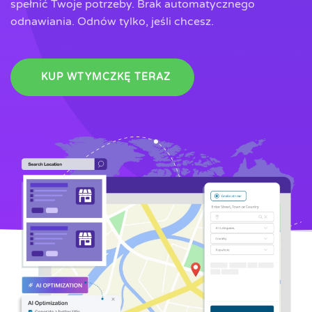
spełnić Twoje potrzeby.
Brak automatycznego
odnawiania. Odnów tylko, jeśli chcesz.
KUP WTYMCZKĘ TERAZ