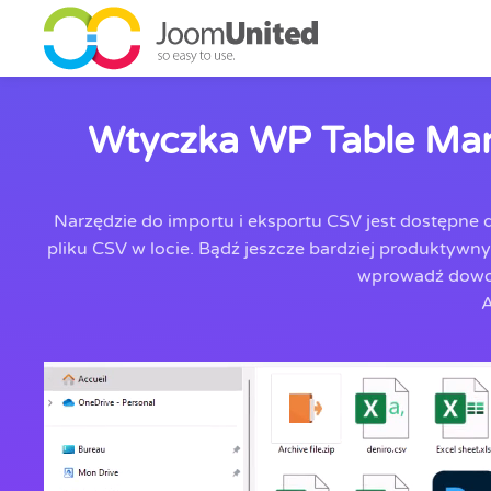
Przejdź do głównej zawartości
Wtyczka WP Table Mana
Narzędzie do importu i eksportu CSV jest dostępne 
pliku CSV w locie. Bądź jeszcze bardziej produktywn
wprowadź dowoln
A