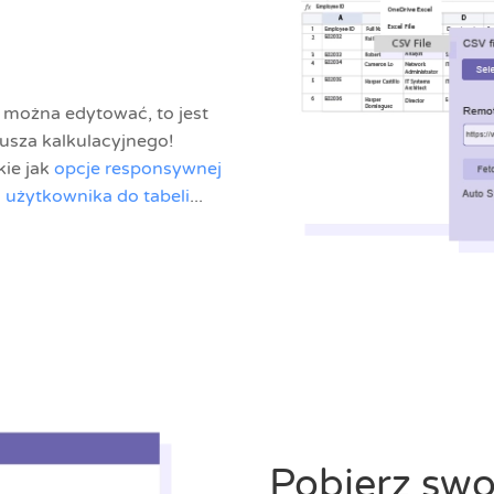
e można edytować, to jest
kusza kalkulacyjnego!
kie jak
opcje responsywnej
 użytkownika do tabeli
...
Pobierz swo