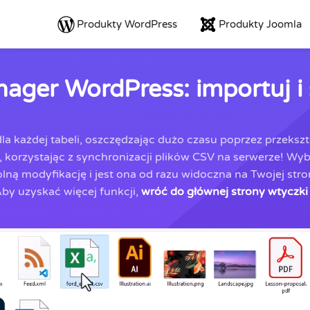
Produkty WordPress
Produkty Joomla
ger WordPress: importuj i
dla każdej tabeli, oszczędzając dużo czasu poprzez przeksz
y, korzystając z synchronizacji plików CSV na serwerze! Wy
ą modyfikację i jest ona od razu widoczna na Twojej stron
by uzyskać więcej funkcji,
wróć do głównej strony wtyczki