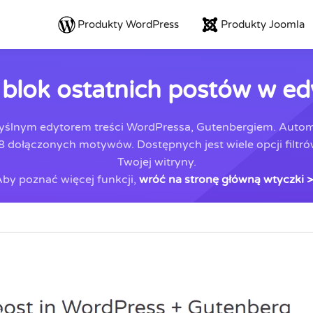
Produkty WordPress
Produkty Joomla
 blok ostatnich postów w e
myślnym edytorem treści WordPressa, Gutenbergiem. Automat
ołączonych motywów. Dostępnych jest wiele opcji filtrów 
Twojej witryny.
by poznać więcej funkcji,
wróć na stronę główną wtyczki 