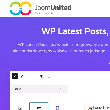
Przejdź do głównej zawartości
WP Latest Posts,
WP Latest Posts jest w pełni zintegrowany z do
niestandardowe typy wpisów za pomocą jednego z 8 d
A