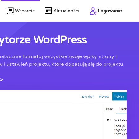
Wsparcie
Aktualności
Logowanie
dytorze WordPress
ycznie formatuj wszystkie swoje wpisy, strony i
i ustawień projektu, które dopasują się do projektu
>>