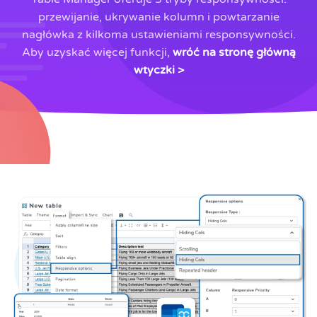
przewijanie, ukrywanie kolumn i powtarzanie
nagłówka z kilkoma ustawieniami responsywności.
Aby uzyskać więcej funkcji,
wróć na stronę główną
wtyczki >