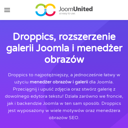
Przejdź do głównej zawartości
Droppics, rozszerzenie
galerii Joomla i menedżer
obrazów
Droppics to najpotężniejszy, a jednocześnie łatwy w
użyciu
menedżer obrazów i galerii
dla Joomla.
Przeciągnij i upuść zdjęcia oraz stwórz galerię z
dowolnego edytora tekstu! Działa zarówno we froncie,
jak i backendzie Joomla w ten sam sposób. Droppics
jest wyposażony w wiele motywów oraz menedżera
obrazów SEO.