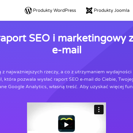
Produkty WordPress
Produkty Joomla
aport SEO i marketingowy 
e-mail
ą z najważniejszych rzeczy, a co z utrzymaniem wydajności
, która pozwala wysłać raport SEO e‑mail do Ciebie, Twoje
ane Google Analytics, własną treść. Aby uzyskać więcej fu