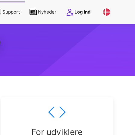
Support
Nyheder
Log ind
For udviklere