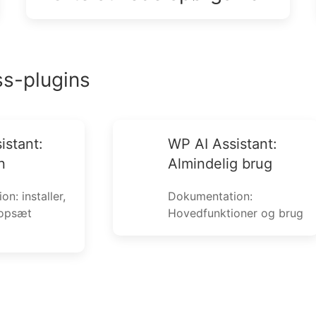
s-plugins
istant:
WP AI Assistant:
n
Almindelig brug
n: installer,
Dokumentation:
 opsæt
Hovedfunktioner og brug