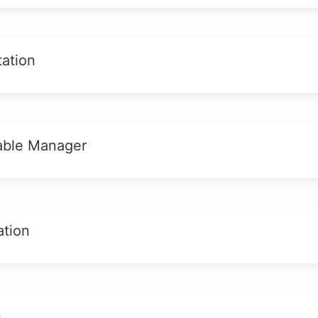
ation
able Manager
ation
n