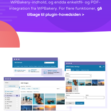
WPBakery-indhold, og endda enkeltfil- og PDF-
integration fra WPBakery. For flere funktioner,
gå
tilbage til plugin-hovedsiden >