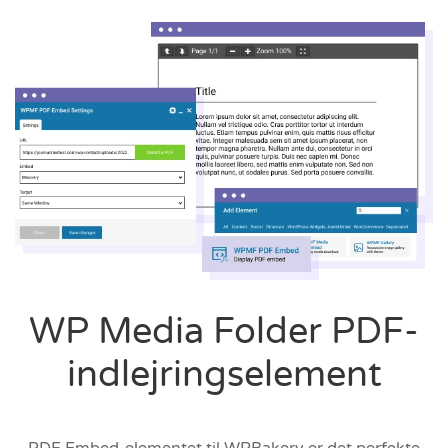
WP Media Folder PDF-
indlejringselement
PDF Embed-elementet til WPBakery er det perfekte