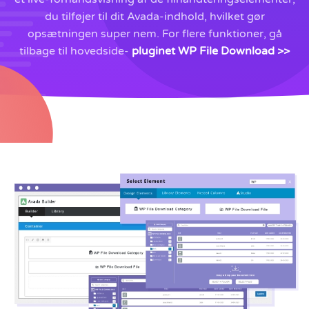
du tilføjer til dit Avada-indhold, hvilket gør
opsætningen super nem. For flere funktioner, gå
tilbage til hovedside-
pluginet WP File Download >>