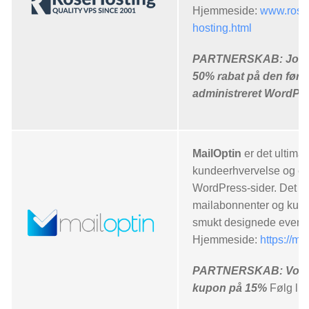
Hjemmeside:
www.rose
hosting.html
PARTNERSKAB: JoomU
50% rabat på den før
administreret WordPre
MailOptin
er det ultimat
kundeerhvervelse og e-m
WordPress-sider. Det ko
mailabonnenter og kund
smukt designede event-
Hjemmeside:
https://mai
PARTNERSKAB: Vores 
kupon på 15%
Følg lin