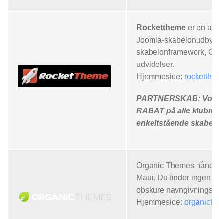
Rockettheme
er en af 
Joomla-skabelonudbyder
skabelonframework, Gant
udvidelser.
Hjemmeside:
rocketth
PARTNERSKAB: Vores
RABAT på alle klubme
enkeltstående skabel
Organic Themes håndkod
Maui. Du finder ingen a
obskure navngivningsko
Hjemmeside:
organict