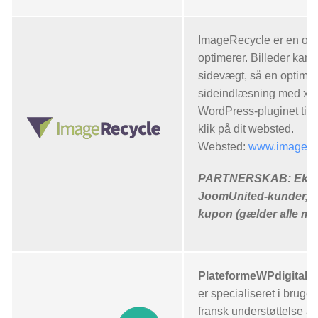
ImageRecycle er en onl
optimerer. Billeder kan 
sidevægt, så en optimer
sideindlæsning med x3 
WordPress-pluginet til 
klik på dit websted.
Websted:
www.imagere
PARTNERSKAB: Eksklu
JoomUnited-kunder, 
kupon (gælder alle m
PlateformeWPdigital
e
er specialiseret i bruge
fransk understøttelse af