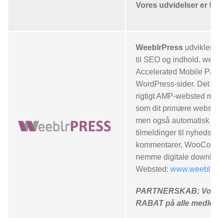
Vores udvidelser er t
WeeblrPress
udvikler 
til SEO og indhold. we
Accelerated Mobile Page
WordPress-sider. Det gi
rigtigt AMP-websted me
som dit primære websted
men også automatisk und
tilmeldinger til nyhedsb
kommentarer, WooComme
nemme digitale downlo
Websted:
www.weeblrp
PARTNERSKAB: Vores
RABAT på alle medle