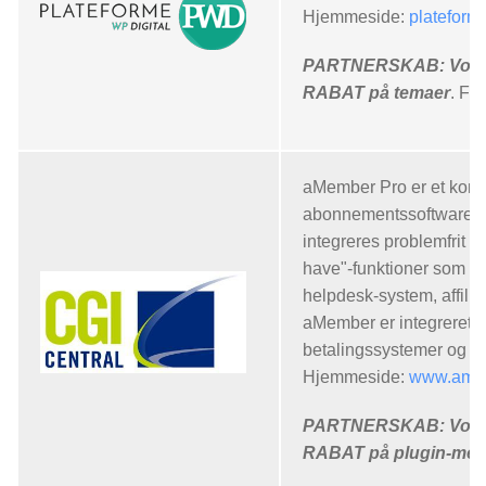
Hjemmeside:
plateforme
PARTNERSKAB: Vores
RABAT på temaer
. Føl
aMember Pro er et kom
abonnementssoftwarepr
integreres problemfrit 
have"-funktioner som
helpdesk-system, affili
aMember er integreret
betalingssystemer og ove
Hjemmeside:
www.ame
PARTNERSKAB: Vores
RABAT på plugin-me