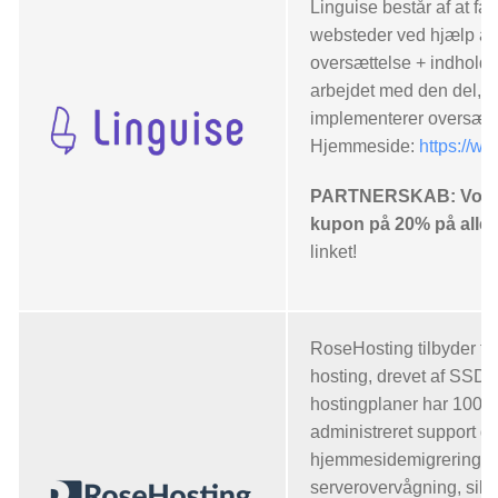
Linguise består af at fa
websteder ved hjælp af
oversættelse + indhold
arbejdet med den del, d
implementerer oversætte
Hjemmeside:
https://w
PARTNERSKAB: Vores 
kupon på 20% på alle
linket!
RoseHosting tilbyder fu
hosting, drevet af SSD-
hostingplaner har 100%
administreret support 
hjemmesidemigrering,
serverovervågning, sikk