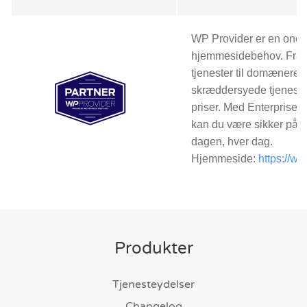
WP Provider er en one-st
hjemmesidebehov. Fra 
tjenester til domænereg
skræddersyede tjenester
priser. Med Enterprise-i
kan du være sikker på, 
dagen, hver dag.
Hjemmeside:
https://wp
Produkter
Tjenesteydelser
Changelog