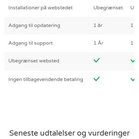
Installationer på webstedet
Ubegrænset
Ub
Adgang til opdatering
1 år
1 å
Adgang til support
1 År
1 Å
Ubegrænset websted
Ingen tilbagevendende betaling
Seneste udtalelser og vurderinger