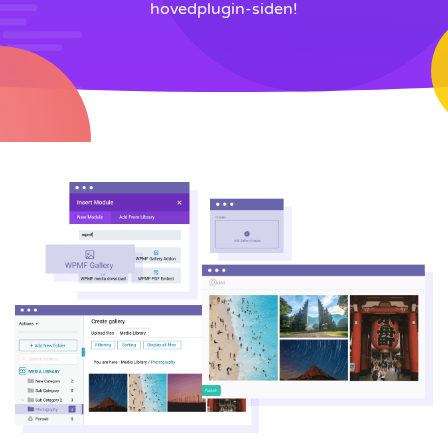
hovedplugin-siden!