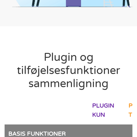
Plugin og
tilføjelsesfunktioner
sammenligning
PLUGIN
PL
KUN
TI
BASIS FUNKTIONER