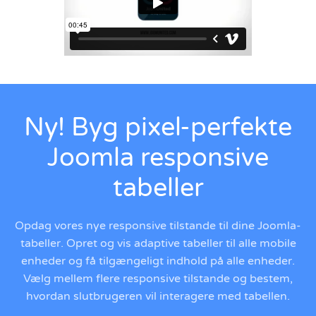
Ny! Byg pixel-perfekte
Joomla responsive
tabeller
Opdag vores nye responsive tilstande til dine Joomla-
tabeller. Opret og vis adaptive tabeller til alle mobile
enheder og få tilgængeligt indhold på alle enheder.
Vælg mellem flere responsive tilstande og bestem,
hvordan slutbrugeren vil interagere med tabellen.