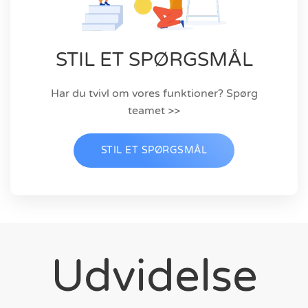
STIL ET SPØRGSMÅL
Har du tvivl om vores funktioner? Spørg
teamet >>
STIL ET SPØRGSMÅL
Udvidelse