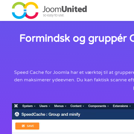
Gå til hovedindhold
Formindsk og gruppér CS
Speed Cache for Joomla har et værktøj til at grupper
den maksimerer ydeevnen. Du kan faktisk scanne efter