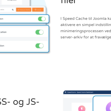
filer
I Speed Cache til Joomla ka
aktivere en simpel indstill
minimeringsprocessen ved at
server-arkiv for at fravælg
S- og JS-