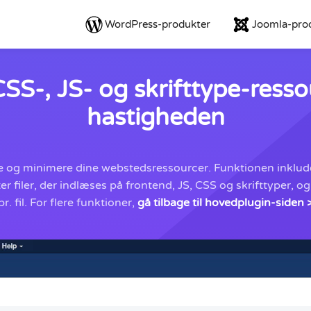
WordPress-produkter
Joomla-pro
S-, JS- og skrifttype-resso
hastigheden
e og minimere dine webstedsressourcer. Funktionen inkludere
 filer, der indlæses på frontend, JS, CSS og skrifttyper, 
pr. fil. For flere funktioner,
gå tilbage til hovedplugin-siden 