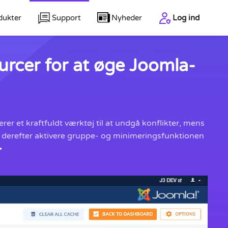
dukter
Support
Nyheder
Log ind
urcer for at øge Joomla-
r et kraftfuldt værktøj til at undgå konflikter, mens
og derefter aktivere gruppe- og minimeringsfunktionen
>