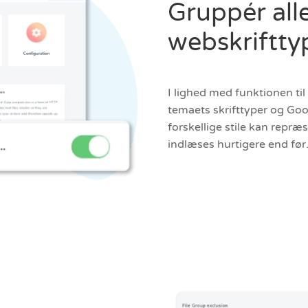
Gruppér all
webskrifttyp
I lighed med funktionen ti
temaets skrifttyper og Goog
forskellige stile kan repræs
indlæses hurtigere end før