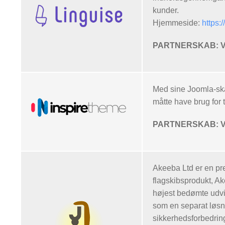
kunder.
Hjemmeside:
https:
PARTNERSKAB: Vor
Med sine Joomla-skab
måtte have brug for
PARTNERSKAB: Vor
Akeeba Ltd er en pr
flagskibsprodukt, A
højest bedømte udvi
som en separat løsn
sikkerhedsforbedrin