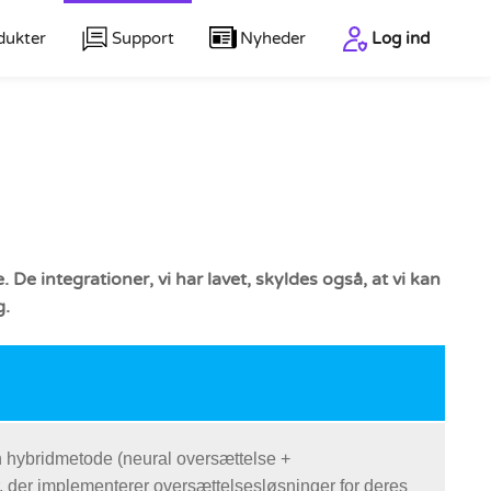
dukter
Support
Nyheder
Log ind
 integrationer, vi har lavet, skyldes også, at vi kan
g.
en hybridmetode (neural oversættelse +
 der implementerer oversættelsesløsninger for deres