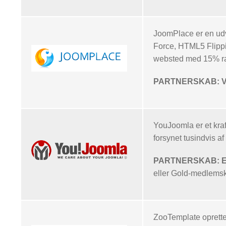
JoomPlace er en udv
Force, HTML5 Flippi
websted med 15% ra
PARTNERSKAB: Vor
YouJoomla er et kra
forsynet tusindvis 
PARTNERSKAB: Eksk
eller Gold-medlemska
ZooTemplate opretter