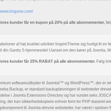
//www.linguise.com/
es kunder får en kupon på 20% på alle abonnementer,
føl
eloner af høj kvalitet udvikler InspireTheme sig hurtigt til en 
 til din Gantry 5-hjemmeside! Uanset om den kører på Joomla, 
es kunder får 25% RABAT på alle abonnementer.
Følg link
emium softwareudbyder til Joomla!™ og WordPress™, der er rett
keeba Backup, er standard backupløsningen til websteder drevet
delse i Joomla Extensions Directory og har vundet seks JOSCAR
ing, der kan sikkerhedskopiere enhver form for PHP-baseret we
gskomponent til Joomla-drevne websteder, har været i spidsen 