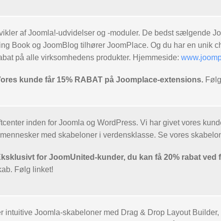
ikler af Joomla!-udvidelser og -moduler. De bedst sælgende J
ng Book og JoomBlog tilhører JoomPlace. Og du har en unik chan
bat på alle virksomhedens produkter. Hjemmeside:
www.joomp
es kunde får 15% RABAT på Joomplace-extensions.
Følg 
ftcenter inden for Joomla og WordPress. Vi har givet vores kun
af mennesker med skabeloner i verdensklasse. Se vores skabelon
lusivt for JoomUnited-kunder, du kan få 20% rabat ved fø
b. Følg linket!
 intuitive Joomla-skabeloner med Drag & Drop Layout Builder, s