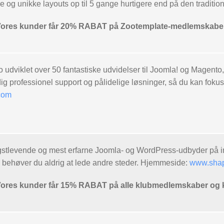
ske og unikke layouts op til 5 gange hurtigere end på den tradi
es kunder får 20% RABAT på Zootemplate-medlemskaber
 udviklet over 50 fantastiske udvidelser til Joomla! og Magento
 dig professionel support og pålidelige løsninger, så du kan fok
com
stlevende og mest erfarne Joomla- og WordPress-udbyder på in
s behøver du aldrig at lede andre steder. Hjemmeside:
www.sha
es kunder får 15% RABAT på alle klubmedlemskaber og 