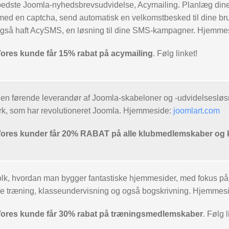
bedste Joomla-nyhedsbrevsudvidelse, Acymailing. Planlæg dine
med en captcha, send automatisk en velkomstbesked til dine bruger
også haft AcySMS, en løsning til dine SMS-kampagner. Hjemme
es kunde får 15% rabat på acymailing
. Følg linket!
en førende leverandør af Joomla-skabeloner og -udvidelsesløsn
k, som har revolutioneret Joomla. Hjemmeside:
joomlart.com
es kunder får 20% RABAT på alle klubmedlemskaber og 
olk, hvordan man bygger fantastiske hjemmesider, med fokus på
ite træning, klasseundervisning og også bogskrivning. Hjemmes
es kunde får 30% rabat på træningsmedlemskaber
. Følg l