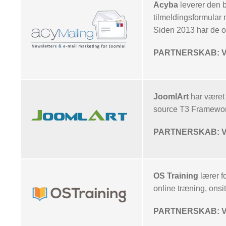
Acyba
leverer den 
tilmeldingsformular 
Siden 2013 har de 
PARTNERSKAB: Vor
JoomlArt
har været 
source T3 Framewor
PARTNERSKAB: Vor
OS Training
lærer f
online træning, ons
PARTNERSKAB: Vor