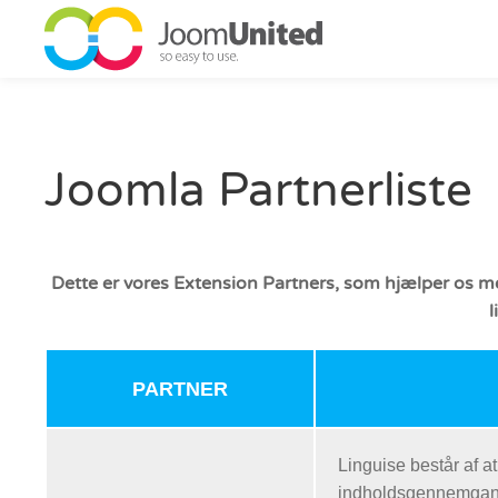
Gå til hovedindhold
Joomla Partnerliste
Dette er vores Extension Partners, som hjælper os me
l
PARTNER
Linguise består af a
indholdsgennemgang)