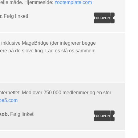
tionelle måde. Hjemmeside:
zootemplate.com
.
Følg linket!
, inklusive MageBridge (der integrerer begge
usere på de sjove ting. Lad os slå os sammen!
ternettet. Med over 250.000 medlemmer og en stor
pe5.com
køb.
Følg linket!