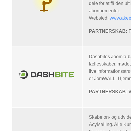
dele for at få den 
abonnementer.
Websted:
www.akee
PARTNERSKAB: Få
Dashbites Joomla-ba
fællesskaber, mødes
live informationsst
er JomWALL. Hjem
PARTNERSKAB: Vor
Skabelon- og udvide
AcyMailing. Alle Kun