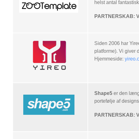
helst antal fantasti
PARTNERSKAB: Vor
Siden 2006 har Yireo
platforme). Vi giver
Hjemmeside:
yireo.
Shape5
er den læng
portefølje af design
PARTNERSKAB: Vor