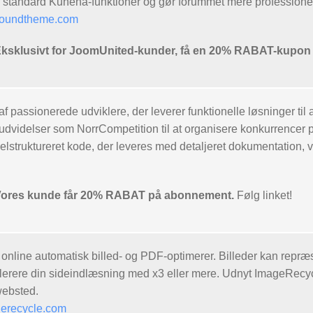
 standard Kunena-funktioner og gør forummet mere professionel
oundtheme.com
lusivt for JoomUnited-kunder, få en 20% RABAT-kupon (
af passionerede udviklere, der leverer funktionelle løsninger til
e udvidelser som NorrCompetition til at organisere konkurrencer
lstruktureret kode, der leveres med detaljeret dokumentation, 
res kunde får 20% RABAT på abonnement.
Følg linket!
nline automatisk billed- og PDF-optimerer. Billeder kan repræs
lerere din sideindlæsning med x3 eller mere. Udnyt ImageRec
 websted.
erecycle.com