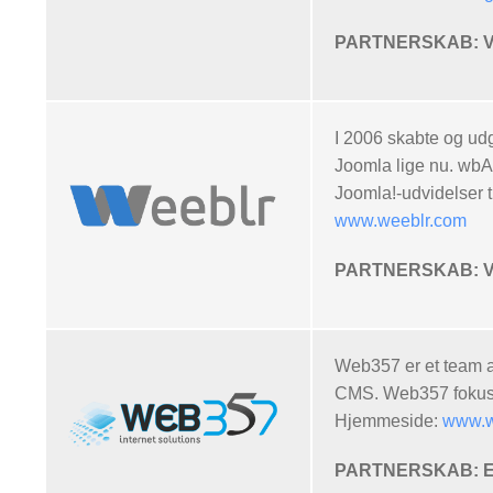
PARTNERSKAB: Vo
I 2006 skabte og udg
Joomla lige nu. wbAM
Joomla!-udvidelser 
www.weeblr.com
PARTNERSKAB: Vor
Web357 er et team af
CMS. Web357 fokuser
Hjemmeside:
www.w
PARTNERSKAB: Eksk