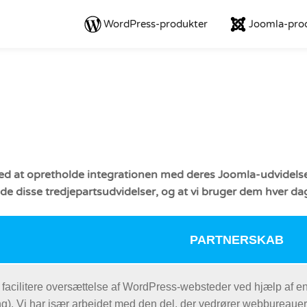
WordPress-produkter
Joomla-pro
d at opretholde integrationen med deres Joomla-udvidelse. De
ide disse tredjepartsudvidelser, og at vi bruger dem hver da
PARTNERSKAB
t facilitere oversættelse af WordPress-websteder ved hjælp af 
. Vi har især arbejdet med den del, der vedrører webbureauer,