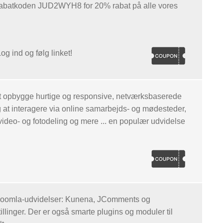
ug rabatkoden JUD2WYH8 for 20% rabat på alle vores
og ind og følg linket!
at opbygge hurtige og responsive, netværksbaserede
 at interagere via online samarbejds- og mødesteder,
ideo- og fotodeling og mere ... en populær udvidelse
ts Joomla-udvidelser: Kunena, JComments og
llinger. Der er også smarte plugins og moduler til