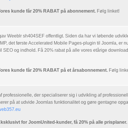
res kunde får 20% RABAT på abonnement.
Følg linket!
av Weeblr sh404SEF offentligt. Siden da har vi løbende udvikle
P, det første Accelerated Mobile Pages-plugin til Joomla, er nu
til SEO og indhold. Få 20% rabat på alle vores etårige downloa
es kunde får 20% RABAT på et årsabonnement.
Følg linke
 professionelle, der specialiserer sig i udvikling af profession
er på at udvide Joomlas funktionalitet og gøre gentagne opgav
eb357.eu
lusivt for JoomUnited-kunder, få 20% på alle prisplaner.