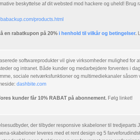
ultimative beskyttelse af dit websted mod hackere og uheld! Br
babackup.com/products.html
 en rabatkupon på 20%
i henhold til vilkår og betingelser
.
L
serede softwareprodukter vil give virksomheder mulighed for 
teder og intranet. Både kunder og medarbejdere forventes i dag
rømme, sociale netværksfunktioner og multimediekanaler såsom v
meside:
dashbite.com
es kunder får 10% RABAT på abonnement.
Følg linket!
lsesudbyder, der tilbyder responsive skabeloner til tredjepar
ena-skabeloner leveres med et rent design og 5 farveforudindsti