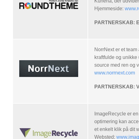
Kunena, der udvider
Hjemmeside:
www.r
PARTNERSKAB: Eksk
NorrNext er et team 
kraftfulde og unikk
source med ren og ve
www.norrnext.com
PARTNERSKAB: Vo
ImageRecycle er en o
optimering kan acce
et enkelt klik på dit
Websted:
www.imag