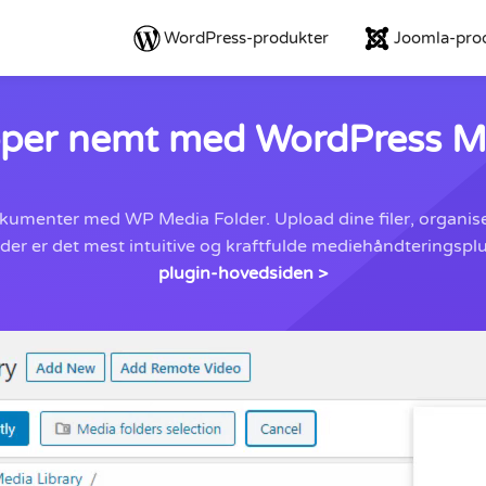
WordPress-produkter
Joomla-pro
per nemt med WordPress Me
e dokumenter med WP Media Folder. Upload dine filer, organi
r er det mest intuitive og kraftfulde mediehåndteringsplu
plugin-hovedsiden >