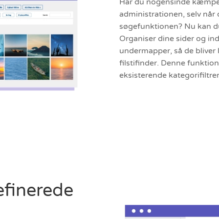
Har du nogensinde kæmpet 
administrationen, selv når
søgefunktionen? Nu kan du
Organiser dine sider og in
undermapper, så de bliver 
filstifinder. Denne funkt
eksisterende kategorifiltr
efinerede