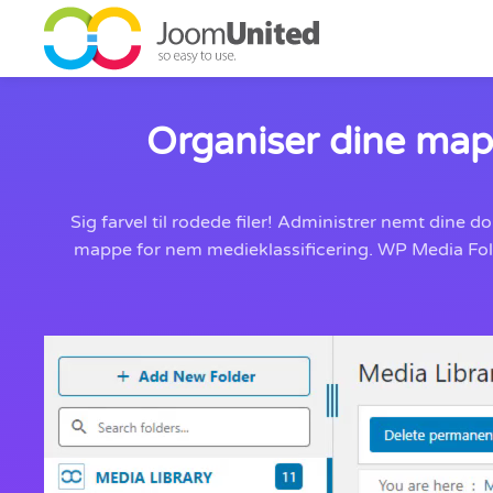
Gå til hovedindhold
Organiser dine map
Sig farvel til rodede filer! Administrer nemt din
mappe for nem medieklassificering. WP Media Folde