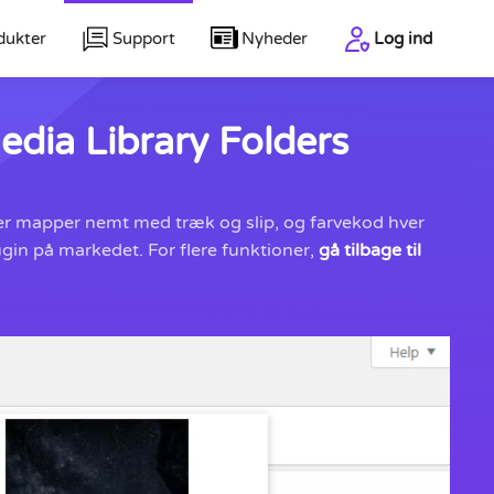
dukter
Support
Nyheder
Log ind
dia Library Folders
ser mapper nemt med træk og slip, og farvekod hver
gin på markedet. For flere funktioner,
gå tilbage til