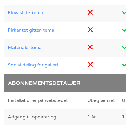
Flow slide-tema
Firkantet gitter-tema
Materiale-tema
Social deling for galleri
ABONNEMENTSDETALJER
Installationer på webstedet
Ubegrænset
Ub
Adgang til opdatering
1 år
1 å