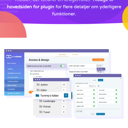
hovedsiden for plugin
for flere detaljer om yderligere
funktioner.