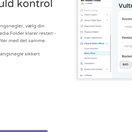
uld kontrol
angsnøgler, vælg din
edia Folder klarer resten -
filer med det samme.
angsnøgle sikkert