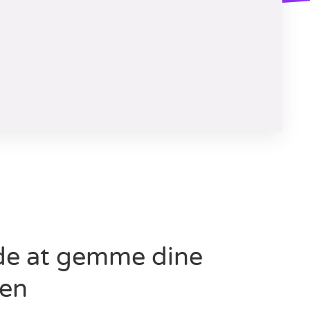
de at gemme dine
yen