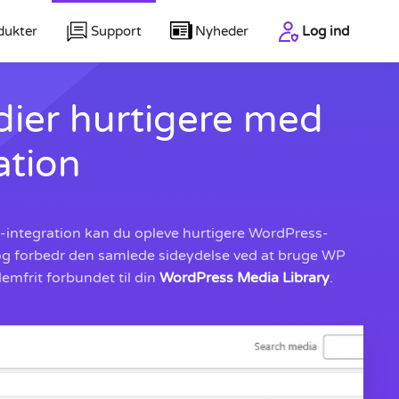
dukter
Support
Nyheder
Log ind
ier hurtigere med
ation
integration kan du opleve hurtigere WordPress-
 og forbedr den samlede sideydelse ved at bruge WP
lemfrit forbundet til din
WordPress Media Library
.