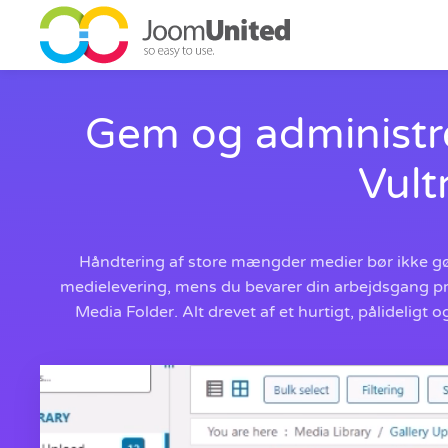
Gå til hovedindhold
Gem og administr
Vult
Håndtering af store mængder medier bør ikke g
medielevering, mens du bevarer din arbejdsgang pr
Media Folder. Alt drevet af et hurtigt, pålideligt 