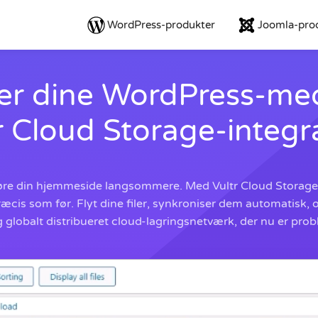
WordPress-produkter
Joomla-pro
er dine WordPress-med
r Cloud Storage-integr
øre din hjemmeside langsommere. Med Vultr Cloud Storage-
æcis som før. Flyt dine filer, synkroniser dem automatisk,
og globalt distribueret cloud-lagringsnetværk, der nu er prob