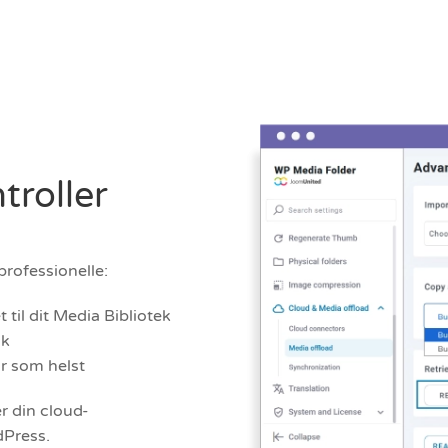
troller
professionelle:
 til dit Media Bibliotek
ik
når som helst
r din cloud-
dPress.