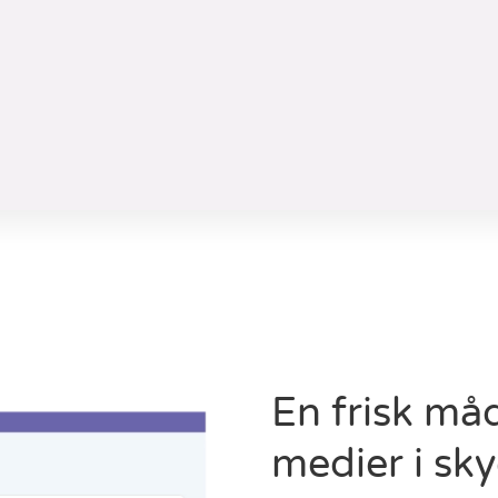
En frisk må
medier i sk