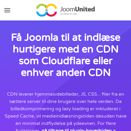
Gå til hovedindhold
Få Joomla til at indlæse
hurtigere med en CDN
som Cloudflare eller
enhver anden CDN
CDN leverer hjemmesidebilleder, JS, CSS... filer fra en
tættere server til dine brugere over hele verden. Da
billedkomprimering og lazy loading er inkluderet i
Speed Cache, vil medieindlæsningstiden desuden have
en minimal indflydelse på ydeevnen. For flere
funktioner,
gå tilbage til plugin-hovedsiden >