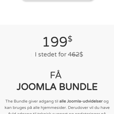
199
$
I stedet for
462
$
FÅ
JOOMLA
BUNDLE
The Bundle giver adgang til
alle Joomla-udvidelser
og
kan bruges på alle hjemmesider. Derudover vil du have
fuld adgang til teknisk support og opdateringer på