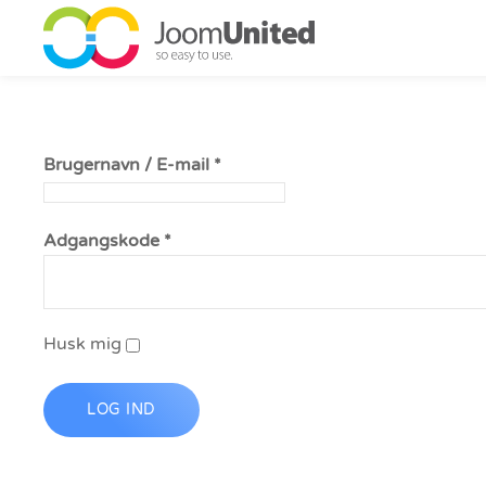
Gå til hovedindhold
Brugernavn / E-mail
*
Adgangskode
*
Husk mig
LOG IND