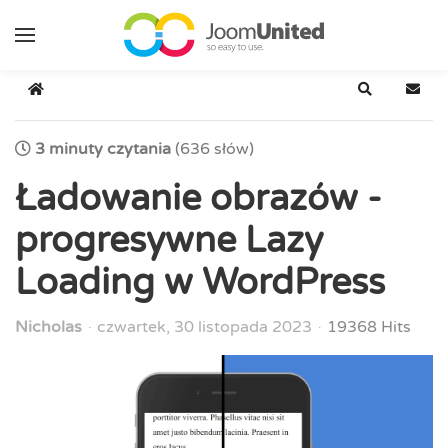
Przejdź do głównej zawartości
Strona główna
Szukaj
Zapis
3 minuty czytania
(636 słów)
Ładowanie obrazów -
progresywne Lazy
Loading w WordPress
Nicholas
czwartek, 30 listopada 2023
19368 Hits