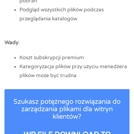
pobrań
Podgląd wszystkich plików podczas
przeglądania katalogów
Wady
:
Koszt subskrypcji premium
Kategoryzacja plików przy użyciu menedżera
plików może być trudna
Szukasz potężnego rozwiązania do
zarządzania plikami dla witryn
klientów?