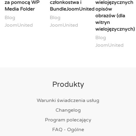
za pomocą WP
członkostwa i
wielojęzycznych
Media Folder
BundleJoomUnited
opisów
obrazów (dla
Blog
Blog
witryn
JoomUnited
JoomUnited
wielojęzycznych)
Blog
JoomUnited
Produkty
Warunki świadczenia usług
Changelog
Program polecający
FAQ - Ogólne