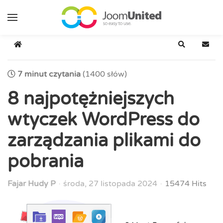
Przejdź do głównej zawartości
Strona główna
Szukaj
Zapis
7 minut czytania
(1400 słów)
8 najpotężniejszych
wtyczek WordPress do
zarządzania plikami do
pobrania
Fajar Hudy P
środa, 27 listopada 2024
15474 Hits