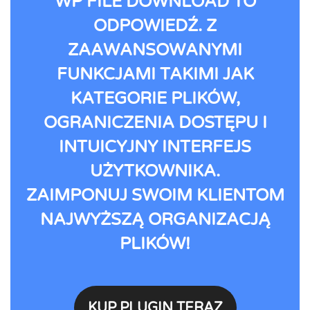
WP FILE DOWNLOAD TO
ODPOWIEDŹ. Z
ZAAWANSOWANYMI
FUNKCJAMI TAKIMI JAK
KATEGORIE PLIKÓW,
OGRANICZENIA DOSTĘPU I
INTUICYJNY INTERFEJS
UŻYTKOWNIKA.
ZAIMPONUJ SWOIM KLIENTOM
NAJWYŻSZĄ ORGANIZACJĄ
PLIKÓW!
KUP PLUGIN TERAZ