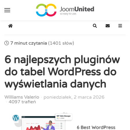
Przejdź do głównej zawartości
Strona główna
Szukaj
Zapisz się 
7 minut czytania
(1401 słów)
6 najlepszych pluginów
do tabel WordPress do
wyświetlania danych
Williams Valerio
poniedziałek, 2 marca 2026
4097 trafień