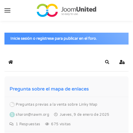
Saltar al contenido principal
Inicie sesión o regístrese para publicar en el foro.
Inicio
Buscar
Inicia
Pregunta sobre el mapa de enlaces
Preguntas previas a la venta sobre Linky Map
S
sharon@nawm.org
Jueves, 9 de enero de 2025
1
Respuestas
675 visitas