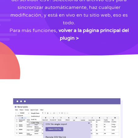
sincronizar automáticamente, haz cualquier
modificación, y está en vivo en tu sitio web, eso es
todo.
Para más funciones,
volver a la página principal del
plugin >