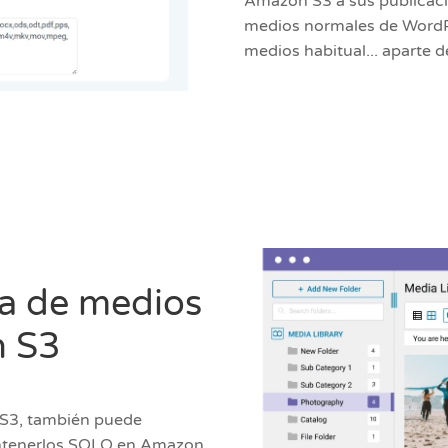
Amazon S3 a sus publicac
medios normales de WordPre
medios habitual... aparte
ca de medios
n S3
 S3, también puede
antenerlos SOLO en Amazon