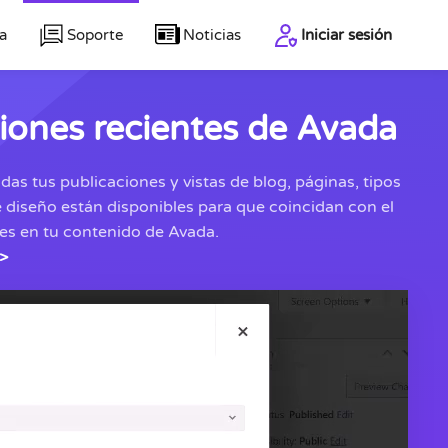
a
Soporte
Noticias
Iniciar sesión
ciones recientes de Avada
s tus publicaciones y vistas de blog, páginas, tipos
 diseño están disponibles para que coincidan con el
des en tu contenido de Avada.
 >