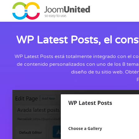
Saltar al contenido principal
WP Latest Posts, el cons
WP Latest Posts está totalmente integrado con el co
de contenido personalizados con uno de los 8 temas
diseño de tu sitio web. Obté