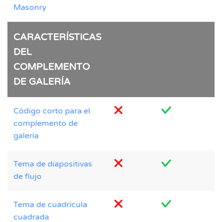
Masonry
CARACTERÍSTICAS
DEL
COMPLEMENTO
DE GALERÍA
Código corto para el
complemento de
galería
Tema de diapositivas
de flujo
Tema de cuadrícula
cuadrada