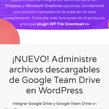
Dropbox
y
Microsoft OneDrive
opciones, brindándole
una solución completa en la nube en un solo
complemento.
Consulte más funciones en
el producto
principal
plugin
WP File Download >>
¡NUEVO! Administre
archivos descargables
de Google Team Drive
en WordPress
Integrar Google Drive y Google Team Drive
en