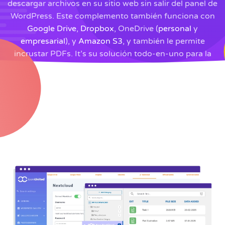
descargar archivos en su sitio web sin salir del panel de
WordPress. Este complemento también funciona con
Google Drive
,
Dropbox
, OneDrive (
personal
y
empresarial
), y
Amazon S3
, y también le permite
incrustar PDFs. It’s su solución todo-en-uno para la
gestión de archivos!