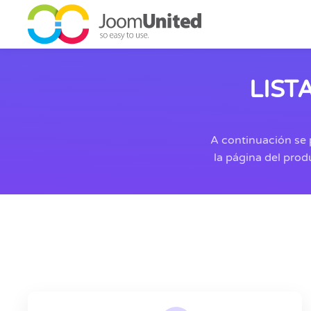
Saltar al contenido principal
LIST
A continuación se p
la página del pro