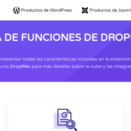
Productos de WordPress
Productos de Jooml
A DE FUNCIONES DE DROP
resentan todas las características incluidas en la extensión
ducto
Dropfiles
para más detalles sobre la nube y las integra