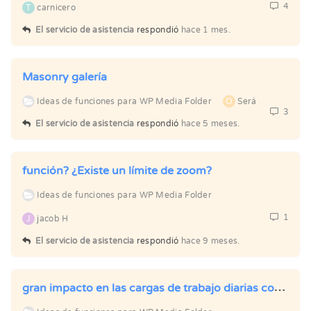
4
T
carnicero
El servicio de asistencia
respondió
hace 1 mes.
Masonry galería
Ideas de funciones para WP Media Folder
O
Será
3
El servicio de asistencia
respondió
hace 5 meses.
función? ¿Existe un límite de zoom?
Ideas de funciones para WP Media Folder
1
J
jacob H
El servicio de asistencia
respondió
hace 9 meses.
gran impacto en las cargas de trabajo diarias como SEO: agregue una función para cambiar el nombre, borrar y reemplazar al cargar; también habilite el título de la imagen, el texto alternativo, la descripción y el título.