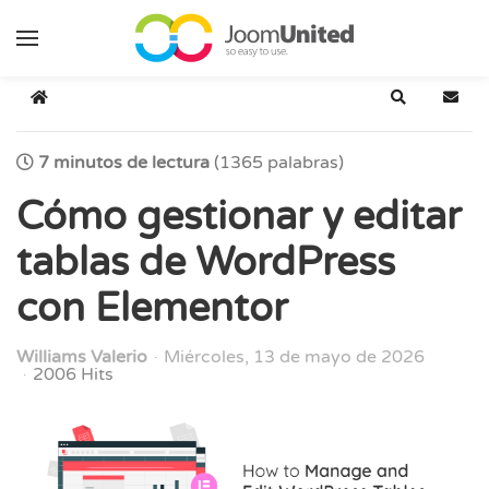
Saltar al contenido principal
Inicio
Buscar
Suscr
7 minutos de lectura
(1365 palabras)
Cómo gestionar y editar
tablas de WordPress
con Elementor
Williams Valerio
Miércoles, 13 de mayo de 2026
2006 Hits