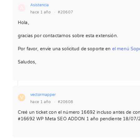
Asistencia
A
hace 1 año
·
#20607
Hola,
gracias por contactarnos sobre esta extensión.
Por favor, envíe una solicitud de soporte en
el menú Sopo
Saludos,
vectormapper
V
hace 1 año
·
#20608
Creé un ticket con el número 16692 incluso antes de cont
#16692 WP Meta SEO ADDON 1 año pendiente 18/07/2025