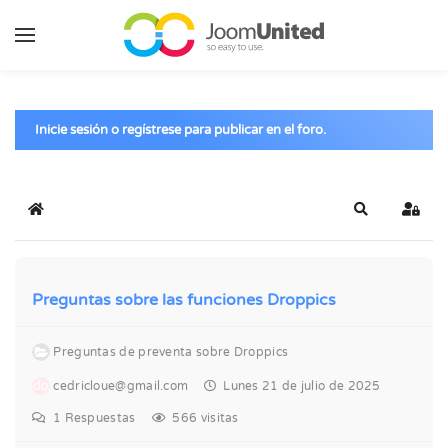
Saltar al contenido principal
Inicie sesión o regístrese para publicar en el foro.
Inicio
Buscar
Inicia
Preguntas sobre las funciones Droppics
Preguntas de preventa sobre Droppics
do
cedricloue@gmail.com
Lunes 21 de julio de 2025
1
Respuestas
566 visitas