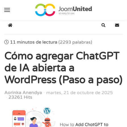
Saltar al contenido principal
Inicio
Buscar
Suscr
11 minutos de lectura
(2293 palabras)
Cómo agregar ChatGPT
de IA abierta a
WordPress (Paso a paso)
Aorinka Anendya
martes, 21 de octubre de 2025
23261 Hits