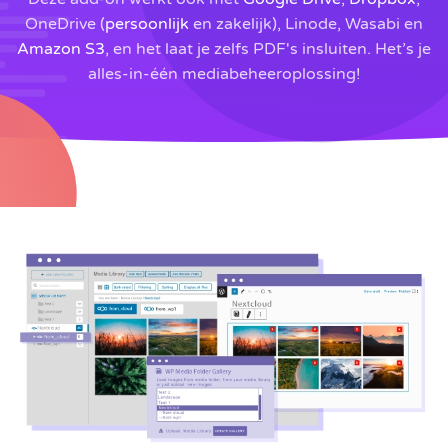
OneDrive (
persoonlijk
en zakelijk), Linode, Wasabi en
Amazon S3
, en het laat je zelfs PDF's insluiten. Het’s je
alles-in-één mediabeheeroplossing!