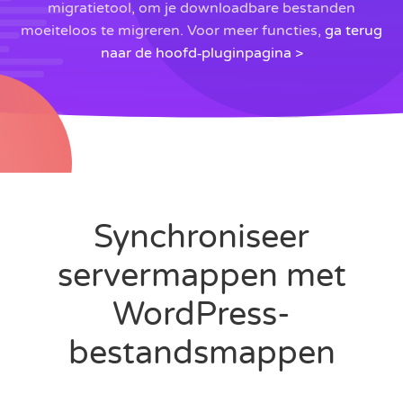
migratietool, om je downloadbare bestanden
moeiteloos te migreren. Voor meer functies,
ga terug
naar de hoofd‑pluginpagina >
Synchroniseer
servermappen met
WordPress-
bestandsmappen