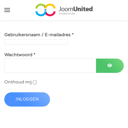
Ga naar de hoofdinhoud
Gebruikersnaam / E-mailadres
*
Wachtwoord
*
WACHT
Onthoud mij
INLOGGEN