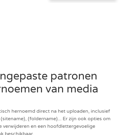
angepaste patronen
ernoemen van media
ch hernoemd direct na het uploaden, inclusief
{sitename}, {foldername}... Er zijn ook opties om
 te verwijderen en een hoofdlettergevoelige
ok beschikbaar.