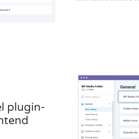
l plugin-
ontend