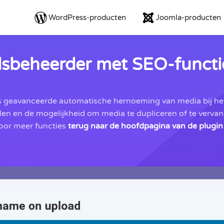
WordPress-producten
Joomla-producten
dsbeheerder met SEO-functi
ls geavanceerde automatische hernoeming van media bij h
len en de mogelijkheid om media te dupliceren of te verva
oor meer functies
terug naar de hoofdpagina van de plugin