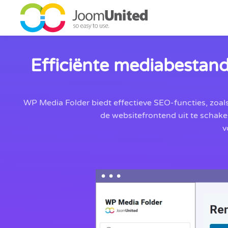
Ga naar de hoofdinhoud
Efficiënte mediabestan
WP Media Folder biedt effectieve SEO-functies, zoa
de websitefrontend uit te schake
v