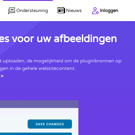
Ondersteuning
Nieuws
Inloggen
es voor uw afbeeldingen
et uploaden, de mogelijkheid om de pluginbronnen op
ngen in de gehele websitecontent.
 >