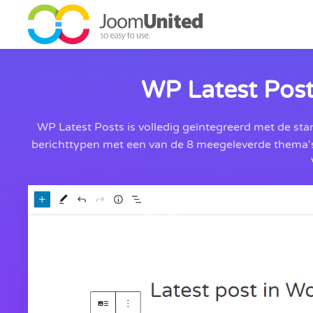
Ga naar de hoofdinhoud
WP Latest Post
WP Latest Posts is volledig geïntegreerd met de st
berichttypen met een van de 8 meegeleverde thema's,