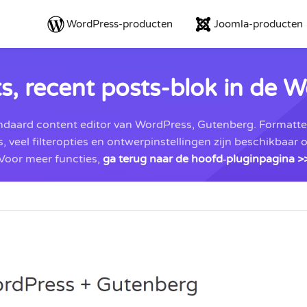
WordPress-producten
Joomla-producten
s, recent posts-blok in de W
andaard content editor van WordPress, Gutenberg. Formattee
 veel filteropties en ontwerpinstellingen zijn beschikbaar
Voor meer functies,
ga terug naar de hoofd‑pluginpagina >