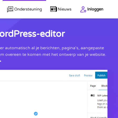
Ondersteuning
Nieuws
Inloggen
ordPress-editor
r automatisch al je berichten, pagina's, aangepaste
 om overeen te komen met het ontwerp van je website.
>