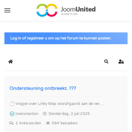
Ga naar de hoofdinhoud
Log in of registreer u om op het forum te kunnen posten.
Home
Zoeken
Inlog
Ondersteuning ontbreekt. ???
Vragen over Linky Map voorafgaand aan de verkoop
T
tooncreation
Donderdag, 3 juli 2025
2
Antwoorden
564 bezoeken