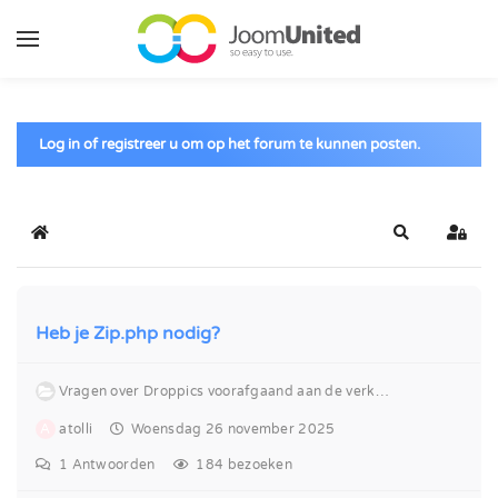
Ga naar de hoofdinhoud
Log in of registreer u om op het forum te kunnen posten.
Home
Zoeken
Inlog
Heb je Zip.php nodig?
Vragen over Droppics voorafgaand aan de verkoop
A
atolli
Woensdag 26 november 2025
1
Antwoorden
184 bezoeken