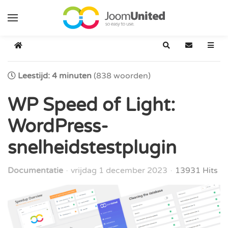
Ga naar de hoofdinhoud
Home
Zoeken
Abonneer o
Leestijd: 4 minuten
(838 woorden)
WP Speed of Light:
WordPress-
snelheidstestplugin
Documentatie
vrijdag 1 december 2023
13931 Hits