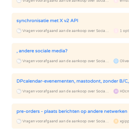
Vragen voorafgaand aan de aankoop over Social Backlinks
E
erns
synchronisatie met X v2 API
Vragen voorafgaand aan de aankoop over Social Backlinks
1
1 opt
, andere sociale media?
Vragen voorafgaand aan de aankoop over Social Backlinks
O
Olive
DPcalendar-evenementen, mastodont, zonder B/C, d
Vragen voorafgaand aan de aankoop over Social Backlinks
H
HDc
pre-orders - plaats berichten op andere netwerken
Vragen voorafgaand aan de aankoop over Social Backlinks
X
xgip