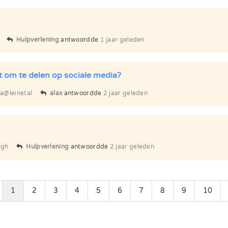
Hulpverlening
antwoordde
1 jaar geleden
t om te delen op sociale media?
a@leinetal
alax
antwoordde
2 jaar geleden
agh
Hulpverlening
antwoordde
2 jaar geleden
1
2
3
4
5
6
7
8
9
10